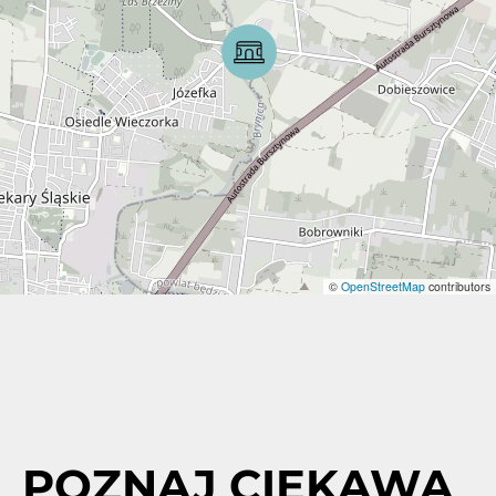
©
OpenStreetMap
contributors
POZNAJ CIEKAWĄ