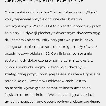
CIEKAWE PARAMETRY TECHNICZNE
Obiekt należy do obiektów Obszaru Warownego „Śląsk”,
który zapewniał pozycje obronne dla obszarów
przemysłowych. W roku 1931 teren został obsadzony przez
żołnierzy 23. dywizji piechoty z ówczesnym dowódcą bryg.
dr. Józefem Zającem, który przygotował plan budowy
stałego umocnienia obszaru, do którego należy również
przedmiotowy obiekt nr 52. Cała linia umocniona nie
została nigdy dokończona w zamierzonym zakresie, z
powodu wybuchu wojny. Schron wybudowany w
strategicznej pozycji broniącej zalewu na rzece Brynica na
terenie kolonii Wesoła w Dobieszowicach. Jest to
najbardziej wysunięta na północ twierdza umocnień
śląskich na terenie kolonii Wesoła, składająca się z jazu
umocnionego, schronu obserwacyjnego, obserwacyjnego