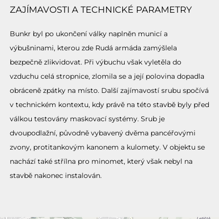
ZAJÍMAVOSTI A TECHNICKÉ PARAMETRY
Bunkr byl po ukončení války naplněn municí a
výbušninami, kterou zde Rudá armáda zamýšlela
bezpečně zlikvidovat. Při výbuchu však vyletěla do
vzduchu celá stropnice, zlomila se a její polovina dopadla
obráceně zpátky na místo. Další zajímavostí srubu spočívá
v technickém kontextu, kdy právě na této stavbě byly před
válkou testovány maskovací systémy. Srub je
dvoupodlažní, původně vybavený dvěma pancéřovými
zvony, protitankovým kanonem a kulomety. V objektu se
nachází také střílna pro minomet, který však nebyl na
stavbě nakonec instalován.