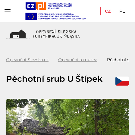
CZ
PL
Opevnění-Slezska.cz
Opevnění a muzea
Pěchotní sru
Pěchotní srub U Štípek