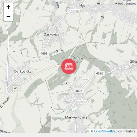
+
−
©
OpenStreetMap
contributors