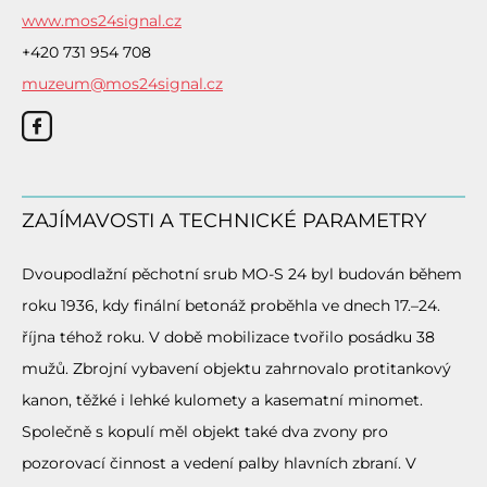
www.mos24signal.cz
+420 731 954 708
muzeum@mos24signal.cz
ZAJÍMAVOSTI A TECHNICKÉ PARAMETRY
Dvoupodlažní pěchotní srub MO-S 24 byl budován během
roku 1936, kdy finální betonáž proběhla ve dnech 17.–24.
října téhož roku. V době mobilizace tvořilo posádku 38
mužů. Zbrojní vybavení objektu zahrnovalo protitankový
kanon, těžké i lehké kulomety a kasematní minomet.
Společně s kopulí měl objekt také dva zvony pro
pozorovací činnost a vedení palby hlavních zbraní. V