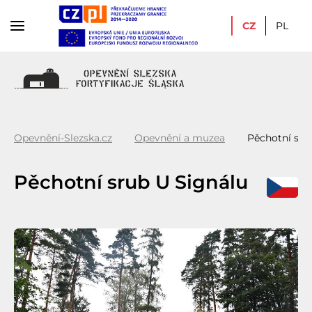
CZ
PL
Opevnění-Slezska.cz
Opevnění a muzea
Pěchotní sru
Pěchotní srub U Signálu