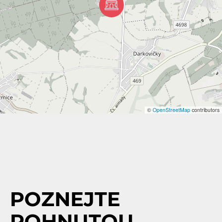
©
OpenStreetMap
contributors
POZNEJTE
POHNUTOU