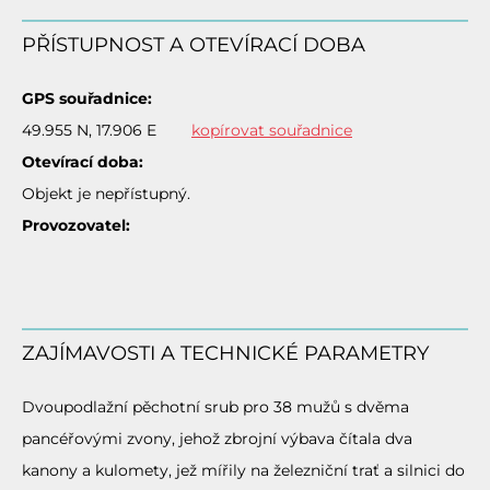
PŘÍSTUPNOST A OTEVÍRACÍ DOBA
GPS souřadnice:
49.955 N, 17.906 E
kopírovat souřadnice
Otevírací doba:
Objekt je nepřístupný.
Provozovatel:
ZAJÍMAVOSTI A TECHNICKÉ PARAMETRY
Dvoupodlažní pěchotní srub pro 38 mužů s dvěma
pancéřovými zvony, jehož zbrojní výbava čítala dva
kanony a kulomety, jež mířily na železniční trať a silnici do