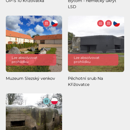
OP-S 10 Křižovatka
Bytom - německý úkryt
LSD
Lze absolvovat
Lze absolvovat
prohlídku
prohlídku
Muzeum Slezský venkov
Pěchotní srub Na
Křižovatce