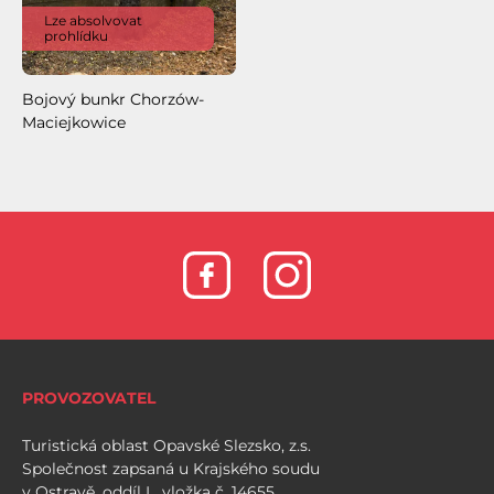
Lze absolvovat
prohlídku
Bojový bunkr Chorzów-
Maciejkowice
PROVOZOVATEL
Turistická oblast Opavské Slezsko, z.s.
Společnost zapsaná u Krajského soudu
v Ostravě, oddíl L, vložka č. 14655