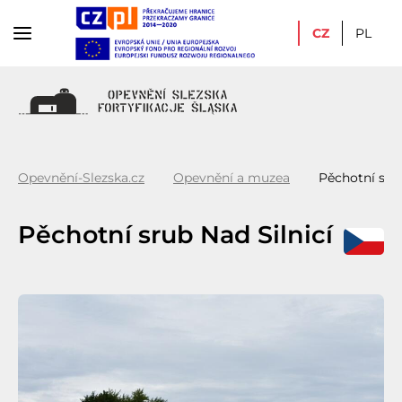
CZ
PL
Opevnění-Slezska.cz
Opevnění a muzea
Pěchotní srub
Pěchotní srub Nad Silnicí