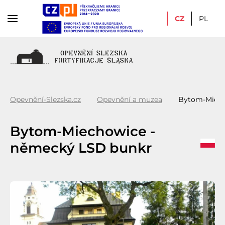
CZ
PL
Opevnění-Slezska.cz
Opevnění a muzea
Bytom-Miech
Bytom-Miechowice -
německý LSD bunkr