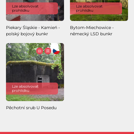
Lze absolvovat
Lze absolvovat
prohlídku
prohlídku
Piekary Śląskie - Kamień -
Bytom-Miechowice -
polský bojový bunkr
německý LSD bunkr
Lze absolvovat
prohlídku
Pěchotní srub U Posedu