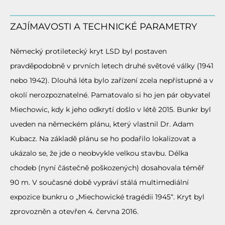
ZAJÍMAVOSTI A TECHNICKÉ PARAMETRY
Německý protiletecký kryt LSD byl postaven
pravděpodobně v prvních letech druhé světové války (1941
nebo 1942). Dlouhá léta bylo zařízení zcela nepřístupné a v
okolí nerozpoznatelné. Pamatovalo si ho jen pár obyvatel
Miechowic, kdy k jeho odkrytí došlo v létě 2015. Bunkr byl
uveden na německém plánu, který vlastnil Dr. Adam
Kubacz. Na základě plánu se ho podařilo lokalizovat a
ukázalo se, že jde o neobvykle velkou stavbu. Délka
chodeb (nyní částečně poškozených) dosahovala téměř
90 m. V současné době vypráví stálá multimediální
expozice bunkru o „Miechowické tragédii 1945“. Kryt byl
zprovozněn a otevřen 4. června 2016.